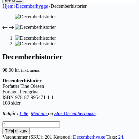
Menu
Hjem
Decemberhygge
Decemberhistorier
Decemberhistorier
98,00
kr.
inkl. moms
Decemberhistorier
Forfatter Tine Olesen
Forlaget Peregrina
ISBN 978-87-995471-1-1
108 sider
Indgår i
Lille
,
Medium
og
Stor Decemberpakke
.
Decemberhistorier
antal
Tilføj til kurv
Varenummer (SKU):
201
Kategori:
Decemberhygge
Tags:
24
,