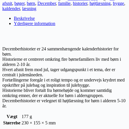
afsnit
,
bøger
,
børn
,
December
,
familie
,
historier
,
højtlæsning
,
hygge
,
kaldender
,
læsning
Beskrivelse
Yderligere information
Decemberhistorier er 24 sammenhængende kalenderhistorier for
børn.
Historierne er centreret omkring fire børnefamiliers liv med børn i
alderen 2-10 år.
Hvert afsnit frem mod jul, tager udgangspunkt i et tema, der er
centralt i julemåneden.
Fortællingerne foregår i et roligt tempo og er undervejs krydret med
opskrifter på julebag og inspiration til julehygge.
Historierne bliver fortalt fra børnehøjde og kommer samtidig
omkring emner, der er aktuelle for børn i aldersgruppen.
Decemberhistorier er velegnet til højtlæsning for børn i alderen 5-10
år.
Vægt
177 g
Størrelse
230 × 155 × 5 mm