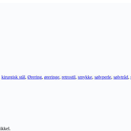
,
kirurgisk stål
,
Ørering
,
øreringe
,
retrostil
,
smykke
,
sølvperle
,
sølvtråd
,
ikkel.