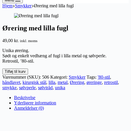
Menu
Hjem
Smykker
Ørering med lilla fugl
Ørering med lilla fugl
49,00
kr.
inkl. moms
Unika ørering.
Sødt og enkelt vedhæng af fugl i lilla metal og sølvperle.
Retrostil, ’80-stil.
Ørering
Tilføj til kurv
med
Varenummer (SKU):
506
Kategori:
Smykker
Tags:
'80-stil
,
lilla
håndlavet
,
kirurgisk stål
,
lilla
,
metal
,
Ørering
,
øreringe
,
retrostil
,
fugl
smykke
,
sølvperle
,
sølvtråd
,
unika
antal
Beskrivelse
Yderligere information
Anmeldelser (0)