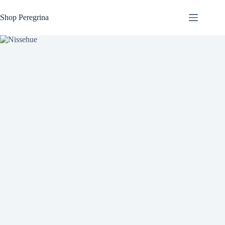
Fortsæt
til
Shop Peregrina
indhold